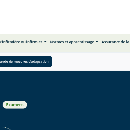
qu’infirmière ou infirmier
Normes et apprentissage
Assurance de la
nde de mesures d’adaptation
Examens